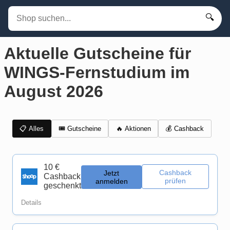
🔍
Aktuelle Gutscheine für
WINGS-Fernstudium im
August 2026
📋 Alles
🎟️ Gutscheine
💰 Cashback
🔥 Aktionen
10 €
Cashback
Jetzt
Cashback
prüfen
anmelden
geschenkt
Details