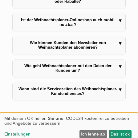
oder Rabatte?
Ist der Weihnachtsplaner-Onlineshop auch mobil
▾
nutzbar?
Wie können Kunden den Newsletter von
▾
Weihnachtsplaner abonnieren?
Wie geht Weihnachtsplaner mit den Daten der
▾
Kunden um?
Wann sind die Servicezeiten des Weihnachtsplaner-
▾
Kundendienstes?
Mit deinem OK helfen
Sie uns
, CODE24 kostenfrei zu betreiben
und Angebote zu verbessern.
Einstellungen
Ich lehne ab
Das ist ok
Über das Portal
© 2025
CODE24
Impressum
|
Datenschutz