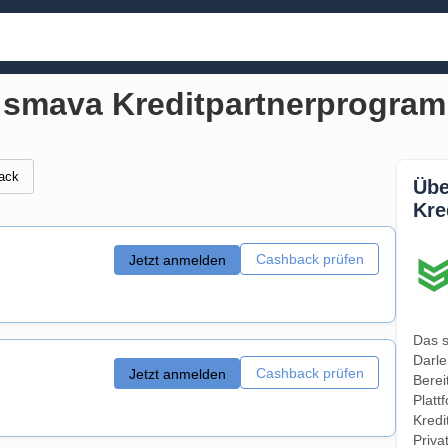
r smava Kreditpartnerprogra
ack
Übe
Kre
Cashback prüfen
Jetzt anmelden
Das s
Darle
Cashback prüfen
Jetzt anmelden
Berei
Platt
Kredi
Priva