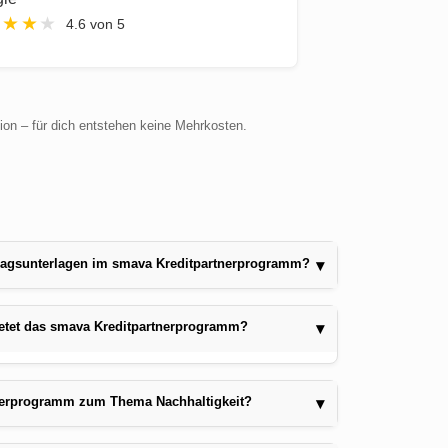
★
★
★
★
4.6 von 5
sion – für dich entstehen keine Mehrkosten.
rtragsunterlagen im smava Kreditpartnerprogramm?
▾
etet das smava Kreditpartnerprogramm?
▾
tnerprogramm zum Thema Nachhaltigkeit?
▾