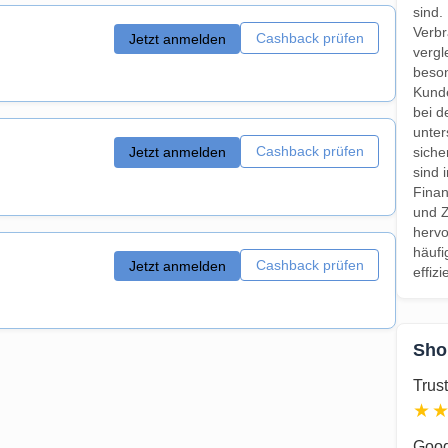
sind.
Verbr
Cashback prüfen
Jetzt anmelden
vergl
beson
Kunde
bei d
unter
Cashback prüfen
siche
Jetzt anmelden
sind 
Finan
und Z
herv
häufi
Cashback prüfen
Jetzt anmelden
effiz
Sho
Trust
★
Goog