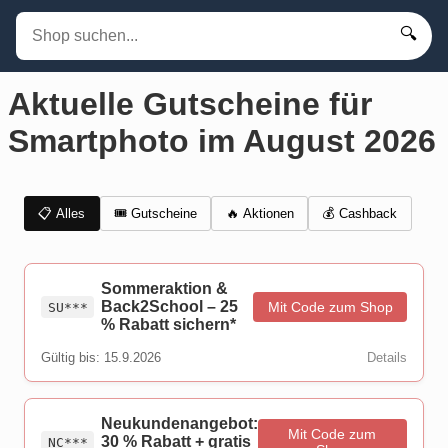
🔍
Aktuelle Gutscheine für
Smartphoto im August 2026
📋 Alles
🎟️ Gutscheine
💰 Cashback
🔥 Aktionen
Sommeraktion &
Back2School – 25
Mit Code zum Shop
SU***
% Rabatt sichern*
Gültig bis: 15.9.2026
Details
Neukundenangebot:
Mit Code zum
30 % Rabatt + gratis
NC***