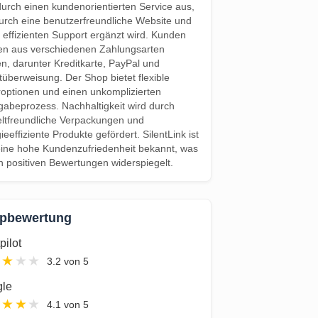
durch einen kundenorientierten Service aus,
urch eine benutzerfreundliche Website und
 effizienten Support ergänzt wird. Kunden
en aus verschiedenen Zahlungsarten
n, darunter Kreditkarte, PayPal und
tüberweisung. Der Shop bietet flexible
roptionen und einen unkomplizierten
abeprozess. Nachhaltigkeit wird durch
tfreundliche Verpackungen und
ieeffiziente Produkte gefördert. SilentLink ist
eine hohe Kundenzufriedenheit bekannt, was
in positiven Bewertungen widerspiegelt.
pbewertung
pilot
★
★
★
★
3.2 von 5
le
★
★
★
★
4.1 von 5