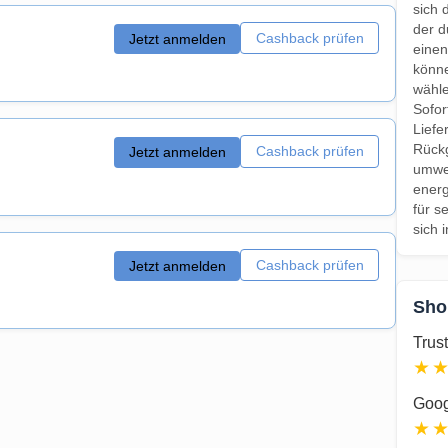
sich 
der d
Cashback prüfen
Jetzt anmelden
einen
könn
wähle
Sofor
Liefe
Rückg
Cashback prüfen
Jetzt anmelden
umwel
energ
für s
sich 
Cashback prüfen
Jetzt anmelden
Sho
Trust
★
Goog
★