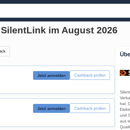
 SilentLink im August 2026
ack
Übe
Cashback prüfen
Jetzt anmelden
Silen
Verka
hat. 
Cashback prüfen
Jetzt anmelden
Elekt
und S
aus t
Quali