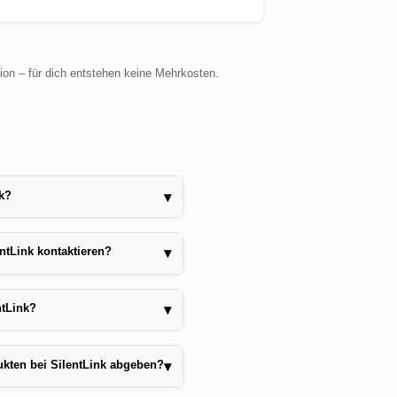
sion – für dich entstehen keine Mehrkosten.
nk?
▾
tLink kontaktieren?
▾
ntLink?
▾
kten bei SilentLink abgeben?
▾