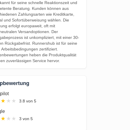
ekannt für seine schnelle Reaktionszeit und
etente Beratung. Kunden können aus
hiedenen Zahlungsarten wie Kreditkarte,
l und Sofortüberweisung wählen. Die
rung erfolgt europaweit, oft mit
neutralen Versandoptionen. Der
abeprozess ist unkompliziert, mit einer 30-
en Rückgabefrist. Runnershub ist für seine
n Arbeitsbedingungen zertifiziert.
nbewertungen heben die Produktqualität
en zuverlässigen Service hervor.
pbewertung
pilot
★
★
★
★
3.8 von 5
le
★
★
★
★
3 von 5