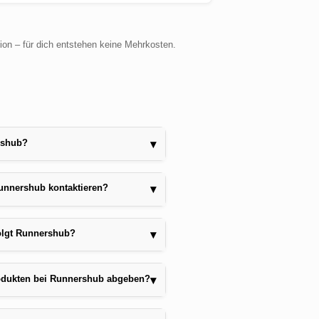
sion – für dich entstehen keine Mehrkosten.
rshub?
▾
unnershub kontaktieren?
▾
olgt Runnershub?
▾
dukten bei Runnershub abgeben?
▾