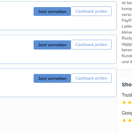
ist b
komp
Cashback prüfen
Jetzt anmelden
versc
PayPa
Liefe
klima
Rückg
tägig
Cashback prüfen
Jetzt anmelden
faire
Kunde
und d
Cashback prüfen
Jetzt anmelden
Sho
Trust
★
Goog
★