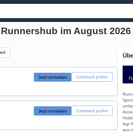
r Runnershub im August 2026
ack
Übe
Cashback prüfen
Jetzt anmelden
Runne
Sport
umfas
Cashback prüfen
Jetzt anmelden
Acces
Hobby
legt 
aus r