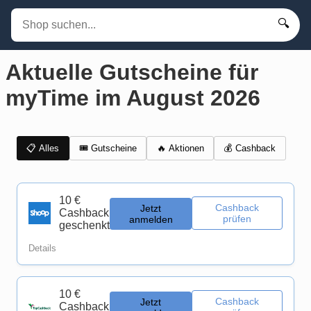
🔍
Aktuelle Gutscheine für
myTime im August 2026
📋 Alles
🎟️ Gutscheine
💰 Cashback
🔥 Aktionen
10 €
Cashback
Jetzt
Cashback
prüfen
anmelden
geschenkt
Details
10 €
Cashback
Jetzt
Cashback