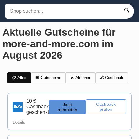
🔍
Aktuelle Gutscheine für
more-and-more.com im
August 2026
📋 Alles
🎟️ Gutscheine
💰 Cashback
🔥 Aktionen
10 €
Cashback
Jetzt
Cashback
prüfen
anmelden
geschenkt
Details