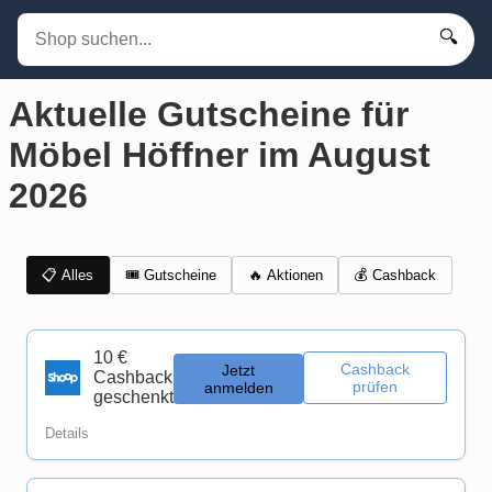
🔍
Aktuelle Gutscheine für
Möbel Höffner im August
2026
📋 Alles
🎟️ Gutscheine
💰 Cashback
🔥 Aktionen
10 €
Cashback
Jetzt
Cashback
prüfen
anmelden
geschenkt
Details