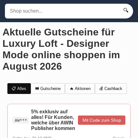
🔍
Aktuelle Gutscheine für
Luxury Loft - Designer
Mode online shoppen im
August 2026
📋 Alles
🎟️ Gutscheine
💰 Cashback
🔥 Aktionen
5% exklusiv auf
alles! Für Kunden,
Mit Code zum Shop
AW***
welche über AWIN
Publisher kommen