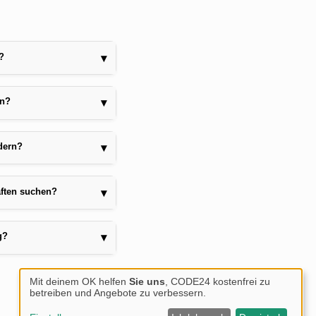
?
▾
en?
▾
dern?
▾
aften suchen?
▾
g?
▾
Mit deinem OK helfen
Sie uns
, CODE24 kostenfrei zu
betreiben und Angebote zu verbessern.