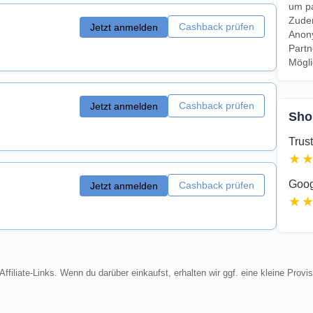
um pa
Zudem
Cashback prüfen
Jetzt anmelden
Anony
Partn
Mögli
Cashback prüfen
Jetzt anmelden
Sho
Trust
★
Goog
Cashback prüfen
Jetzt anmelden
★
ffiliate-Links. Wenn du darüber einkaufst, erhalten wir ggf. eine kleine Provi