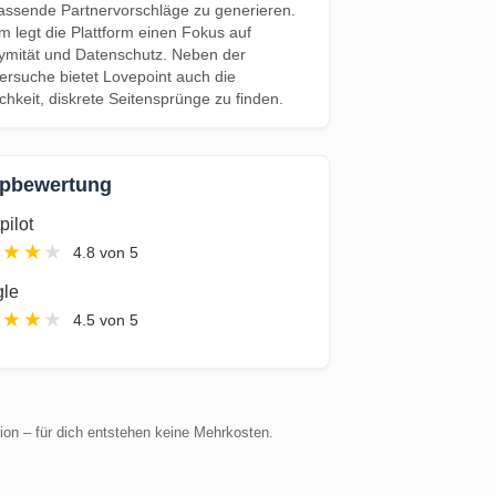
ssende Partnervorschläge zu generieren.
 legt die Plattform einen Fokus auf
mität und Datenschutz. Neben der
ersuche bietet Lovepoint auch die
chkeit, diskrete Seitensprünge zu finden.
pbewertung
pilot
★
★
★
★
4.8 von 5
le
★
★
★
★
4.5 von 5
sion – für dich entstehen keine Mehrkosten.