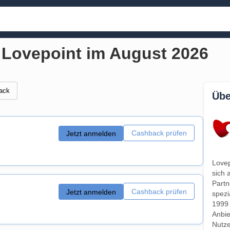
r Lovepoint im August 2026
ack
Übe
Cashback prüfen
Jetzt anmelden
Lovep
sich 
Partn
Cashback prüfen
Jetzt anmelden
spezi
1999 
Anbie
Nutze