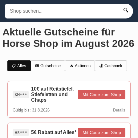
🔍
Aktuelle Gutscheine für
Horse Shop im August 2026
📋 Alles
🎟️ Gutscheine
💰 Cashback
🔥 Aktionen
10€ auf Reitstiefel,
Stiefeletten und
Mit Code zum Shop
KM***
Chaps
Gültig bis: 31.8.2026
Details
5€ Rabatt auf Alles*
Mit Code zum Shop
HS***