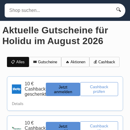
🔍
Aktuelle Gutscheine für
Holidu im August 2026
📋 Alles
🎟️ Gutscheine
💰 Cashback
🔥 Aktionen
10 €
Cashback
Jetzt
Cashback
prüfen
anmelden
geschenkt
Details
10 €
Cashback
Jetzt
Cashback