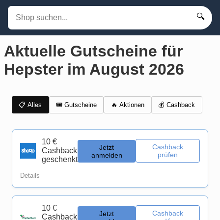
🔍
Aktuelle Gutscheine für
Hepster im August 2026
📋 Alles
🎟️ Gutscheine
💰 Cashback
🔥 Aktionen
10 €
Cashback
Jetzt
Cashback
prüfen
anmelden
geschenkt
Details
10 €
Cashback
Jetzt
Cashback