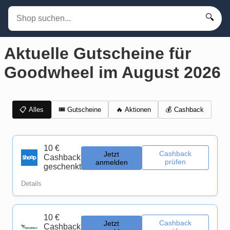
🔍
Aktuelle Gutscheine für
Goodwheel im August 2026
📋 Alles
🎟️ Gutscheine
💰 Cashback
🔥 Aktionen
10 €
Cashback
Jetzt
Cashback
prüfen
anmelden
geschenkt
Details
10 €
Cashback
Jetzt
Cashback