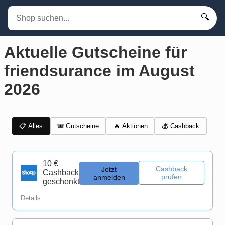
🔍
Aktuelle Gutscheine für
friendsurance im August
2026
📋 Alles
🎟️ Gutscheine
💰 Cashback
🔥 Aktionen
10 €
Cashback
Jetzt
Cashback
prüfen
anmelden
geschenkt
Details