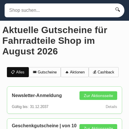
🔍
Aktuelle Gutscheine für
Fahrradteile Shop im
August 2026
📋 Alles
🎟️ Gutscheine
💰 Cashback
🔥 Aktionen
Newsletter-Anmeldung
Zur Aktionsseite
Gültig bis: 31.12.2037
Details
Geschenkgutscheine | von 10
Zur Aktionsseite