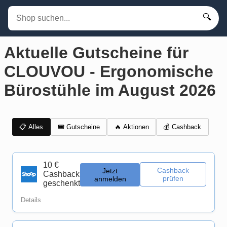
🔍
Aktuelle Gutscheine für
CLOUVOU - Ergonomische
Bürostühle im August 2026
📋 Alles
🎟️ Gutscheine
💰 Cashback
🔥 Aktionen
10 €
Cashback
Jetzt
Cashback
prüfen
anmelden
geschenkt
Details