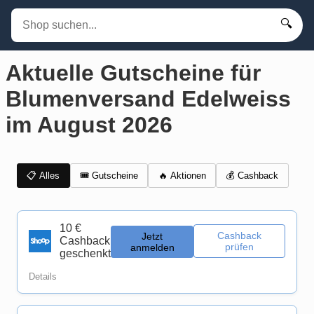
🔍
Aktuelle Gutscheine für
Blumenversand Edelweiss
im August 2026
📋 Alles
🎟️ Gutscheine
💰 Cashback
🔥 Aktionen
10 €
Cashback
Jetzt
Cashback
prüfen
anmelden
geschenkt
Details