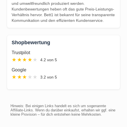
und umweltfreundlich produziert werden.
Kundenbewertungen heben oft das gute Preis-Leistungs-
Verhältnis hervor. Bett1 ist bekannt für seine transparente
Kommunikation und den effizienten Kundenservice.
Shopbewertung
Trustpilot
★
★
★
★
★
4.2 von 5
Google
★
★
★
★
★
3.2 von 5
Hinweis: Bei einigen Links handelt es sich um sogenannte
Affiliate-Links. Wenn du darüber einkaufst, erhalten wir ggf. eine
kleine Provision – für dich entstehen keine Mehrkosten.