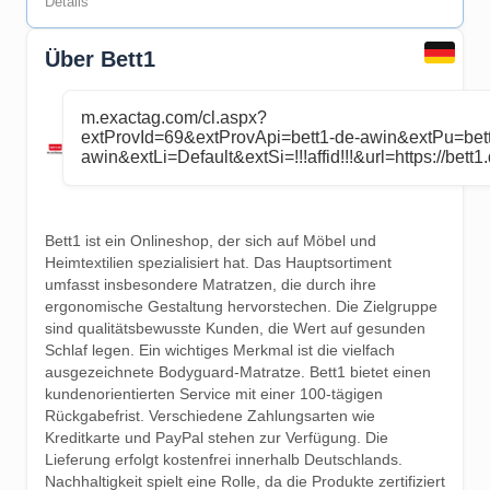
Details
Über Bett1
m.exactag.com/cl.aspx?
extProvId=69&extProvApi=bett1-de-awin&extPu=bet
awin&extLi=Default&extSi=!!!affid!!!&url=https://bett1
Bett1 ist ein Onlineshop, der sich auf Möbel und
Heimtextilien spezialisiert hat. Das Hauptsortiment
umfasst insbesondere Matratzen, die durch ihre
ergonomische Gestaltung hervorstechen. Die Zielgruppe
sind qualitätsbewusste Kunden, die Wert auf gesunden
Schlaf legen. Ein wichtiges Merkmal ist die vielfach
ausgezeichnete Bodyguard-Matratze. Bett1 bietet einen
kundenorientierten Service mit einer 100-tägigen
Rückgabefrist. Verschiedene Zahlungsarten wie
Kreditkarte und PayPal stehen zur Verfügung. Die
Lieferung erfolgt kostenfrei innerhalb Deutschlands.
Nachhaltigkeit spielt eine Rolle, da die Produkte zertifiziert