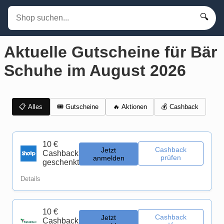
🔍
Aktuelle Gutscheine für Bär
Schuhe im August 2026
📋 Alles
🎟️ Gutscheine
💰 Cashback
🔥 Aktionen
10 €
Cashback
Jetzt
Cashback
prüfen
anmelden
geschenkt
Details
10 €
Cashback
Jetzt
Cashback