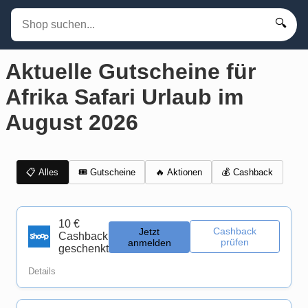
🔍
Aktuelle Gutscheine für
Afrika Safari Urlaub im
August 2026
📋 Alles
🎟️ Gutscheine
💰 Cashback
🔥 Aktionen
10 €
Cashback
Jetzt
Cashback
prüfen
anmelden
geschenkt
Details